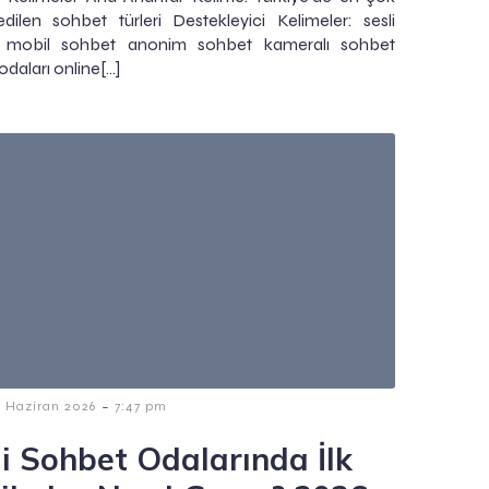
edilen sohbet türleri Destekleyici Kelimeler: sesli
 mobil sohbet anonim sohbet kameralı sohbet
daları online[…]
-
3 Haziran 2026
7:47 pm
li Sohbet Odalarında İlk