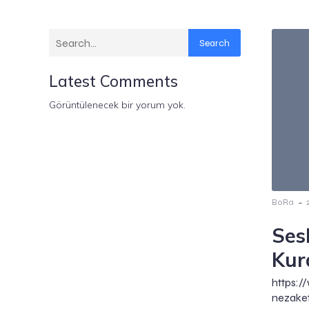
Search
Latest Comments
Görüntülenecek bir yorum yok.
-
BoRa
Ses
Kur
https:/
nezaket