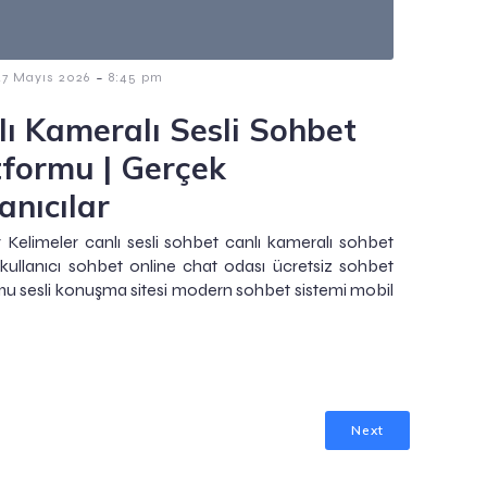
-
27 Mayıs 2026
8:45 pm
lı Kameralı Sesli Sohbet
tformu | Gerçek
anıcılar
 Kelimeler canlı sesli sohbet canlı kameralı sohbet
kullanıcı sohbet online chat odası ücretsiz sohbet
mu sesli konuşma sitesi modern sohbet sistemi mobil
Next