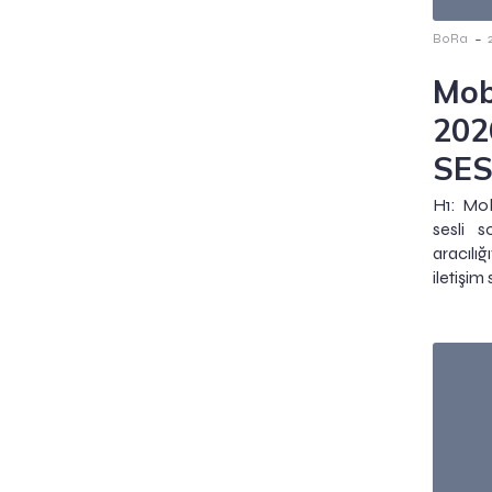
-
BoRa
Mob
202
SE
H1: Mob
sesli s
aracıl
iletişim