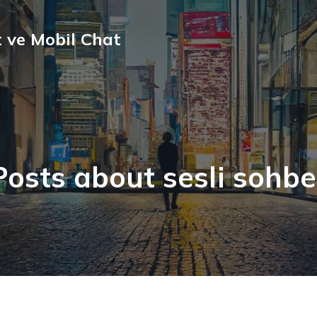
 ve Mobil Chat
Posts about sesli sohbe