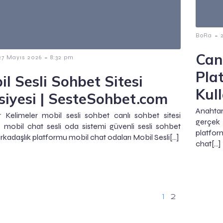
-
BoRa
Can
-
27 Mayıs 2026
8:32 pm
Pla
il Sesli Sohbet Sitesi
Kull
siyesi | SesteSohbet.com
Anahtar
 Kelimeler mobil sesli sohbet canlı sohbet sitesi
gerçek 
z mobil chat sesli oda sistemi güvenli sesli sohbet
platfor
arkadaşlık platformu mobil chat odaları Mobil Sesli[…]
chat[…]
1
2