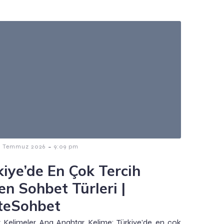
-
9 Temmuz 2026
9:09 pm
kiye’de En Çok Tercih
en Sohbet Türleri |
teSohbet
 Kelimeler Ana Anahtar Kelime: Türkiye’de en çok