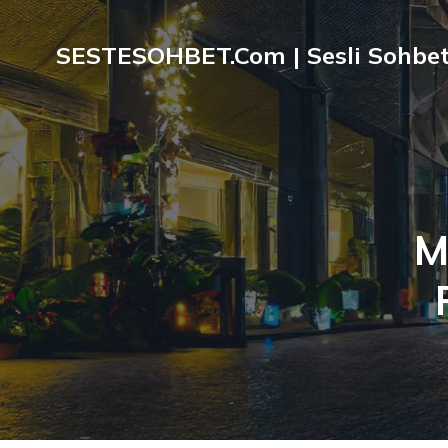
SESTESOHBET.Com | Sesli Sohbet
M