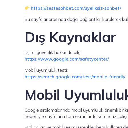
https://sestesohbet.com/uyeliksiz-sohbet/
Bu sayfalar arasında doğal bağlantılar kurularak kull
Dış Kaynaklar
Dijital güvenlik hakkında bilgi:
https://www.google.com/safetycenter/
Mobil uyumluluk testi:
https://search.google.com/test/mobile-friendly
Mobil Uyumlulu
Google sıralamalarında mobil uyumluluk önemli bir kr
nedeniyle sayfaların tüm ekranlarda sorunsuz çalışm
Hızlı açılan ve mobil uyumlu içerikler hem kullanıcı