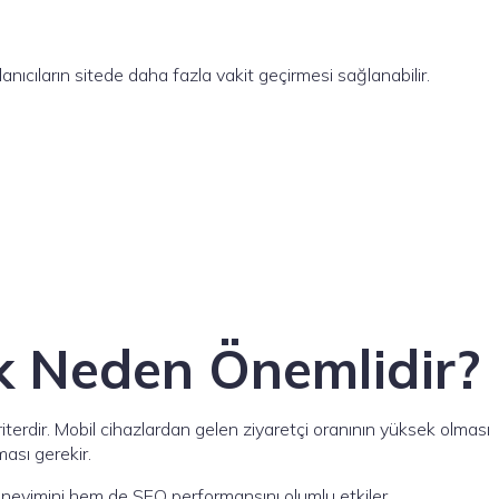
anıcıların sitede daha fazla vakit geçirmesi sağlanabilir.
k Neden Önemlidir?
iterdir. Mobil cihazlardan gelen ziyaretçi oranının yüksek olması
ası gerekir.
 deneyimini hem de SEO performansını olumlu etkiler.