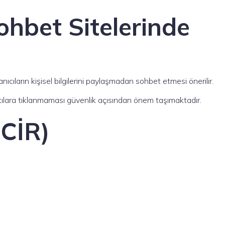
hbet Sitelerinde
ıcıların kişisel bilgilerini paylaşmadan sohbet etmesi önerilir.
ntılara tıklanmaması güvenlik açısından önem taşımaktadır.
NCİR)