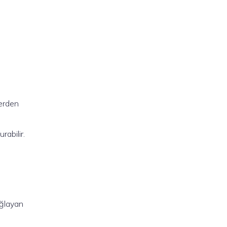
yerden
rabilir.
ağlayan