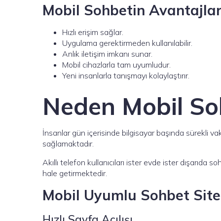
Mobil Sohbetin Avantajlar
Hızlı erişim sağlar.
Uygulama gerektirmeden kullanılabilir.
Anlık iletişim imkanı sunar.
Mobil cihazlarla tam uyumludur.
Yeni insanlarla tanışmayı kolaylaştırır.
Neden Mobil Soh
İnsanlar gün içerisinde bilgisayar başında sürekli v
sağlamaktadır.
Akıllı telefon kullanıcıları ister evde ister dışarıda
hale getirmektedir.
Mobil Uyumlu Sohbet Sitele
Hızlı Sayfa Açılışı