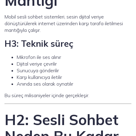
Mantığı
Mobil sesli sohbet sistemleri, sesin dijital veriye
dönüştürülerek internet üzerinden karşı tarafa iletilmesi
mantığıyla çalışır.
H3: Teknik süreç
Mikrofon ile ses alınır
Dijital veriye çevrilir
Sunucuya gönderilir
Karşı kullanıcıya iletilir
Anında ses olarak oynatılır
Bu süreç milisaniyeler içinde gerçekleşir.
H2: Sesli Sohbet