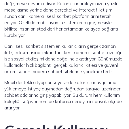
değişmeye devam ediyor. Kullanıcılar artık yalnızca yazılı
mesajlaşma yerine daha gerçekçi ve interaktif iletişim
sunan canlı kameralı sesli sohbet platformlarını tercih
ediyor. Özellikle mobil uyumlu sistemlerin gelişmesiyle
birlikte insanlar istedikleri her ortamdan kolayca bağlantı
kurabiliyor.
Canlı sesli sohbet sistemleri kullanıcıların gerçek zamanlı
iletişim kurmasına imkan tanırken, kameralı sohbet özelliği
ise sosyal etkileşimi daha doğal hale getiriyor. Günümüzde
kullanıcılar hızlı bağlantı, gerçek kullanıcı kitlesi ve güvenli
ortam sunan modern sohbet sitelerine yönelmektedir.
Mobil destekli altyapılar sayesinde kullanıcılar uygulama
yüklemeye ihtiyaç duymadan doğrudan tarayıcı üzerinden
sohbet odalarına giriş yapabiliyor. Bu durum hem kullanım
kolaylığı sağlıyor hem de kullanıcı deneyimini büyük ölçüde
artırıyor.