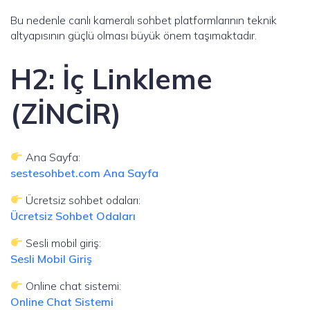
Bu nedenle canlı kameralı sohbet platformlarının teknik
altyapısının güçlü olması büyük önem taşımaktadır.
H2: İç Linkleme
(ZİNCİR)
Ana Sayfa:
sestesohbet.com Ana Sayfa
Ücretsiz sohbet odaları:
Ücretsiz Sohbet Odaları
Sesli mobil giriş:
Sesli Mobil Giriş
Online chat sistemi:
Online Chat Sistemi