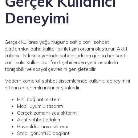
Gerçek Kullanıcı
Deneyimi
Gerçek kullanıcı yoğunluğuna sahip canlı sohbet
platformları daha kaliteli bir iletişim ortamı oluşturur. Aktif
kullanıcı kitlesi sayesinde sohbet odaları günün her saati
canlı kalır. Kullanıcılar farklı şehirlerden yeni insanlarla
tanışabilir ve sosyal çevresini genişletebilir.
Modern kameralı sohbet sistemlerinde kullanıcı deneyimini
artıran en önemli unsurlar şunlardır:
Hızlı bağlantı sistemi
Mobil uyumlu tasarım
Gerçek zamanlı ses aktarımı
Aktif sohbet odaları
Güvenli kullanıcı sistemi
Stabil görüntülü bağlantı