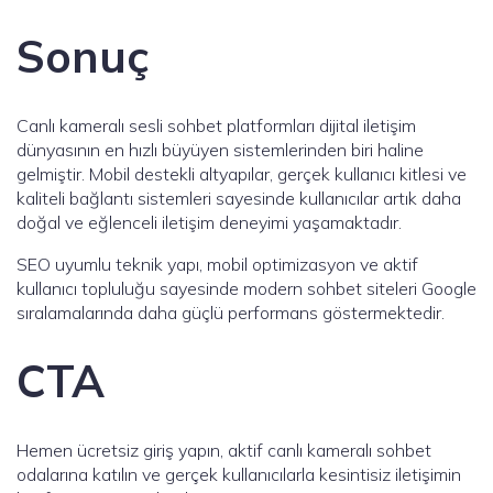
Sonuç
Canlı kameralı sesli sohbet platformları dijital iletişim
dünyasının en hızlı büyüyen sistemlerinden biri haline
gelmiştir. Mobil destekli altyapılar, gerçek kullanıcı kitlesi ve
kaliteli bağlantı sistemleri sayesinde kullanıcılar artık daha
doğal ve eğlenceli iletişim deneyimi yaşamaktadır.
SEO uyumlu teknik yapı, mobil optimizasyon ve aktif
kullanıcı topluluğu sayesinde modern sohbet siteleri Google
sıralamalarında daha güçlü performans göstermektedir.
CTA
Hemen ücretsiz giriş yapın, aktif canlı kameralı sohbet
odalarına katılın ve gerçek kullanıcılarla kesintisiz iletişimin