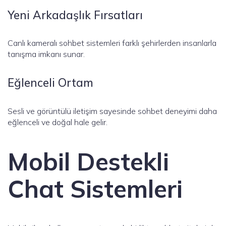
Yeni Arkadaşlık Fırsatları
Canlı kameralı sohbet sistemleri farklı şehirlerden insanlarla
tanışma imkanı sunar.
Eğlenceli Ortam
Sesli ve görüntülü iletişim sayesinde sohbet deneyimi daha
eğlenceli ve doğal hale gelir.
Mobil Destekli
Chat Sistemleri