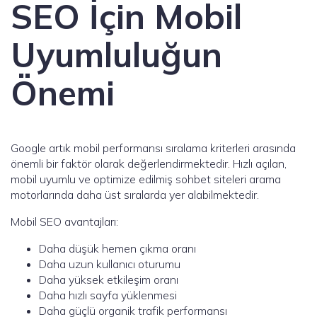
SEO İçin Mobil
Uyumluluğun
Önemi
Google artık mobil performansı sıralama kriterleri arasında
önemli bir faktör olarak değerlendirmektedir. Hızlı açılan,
mobil uyumlu ve optimize edilmiş sohbet siteleri arama
motorlarında daha üst sıralarda yer alabilmektedir.
Mobil SEO avantajları:
Daha düşük hemen çıkma oranı
Daha uzun kullanıcı oturumu
Daha yüksek etkileşim oranı
Daha hızlı sayfa yüklenmesi
Daha güçlü organik trafik performansı