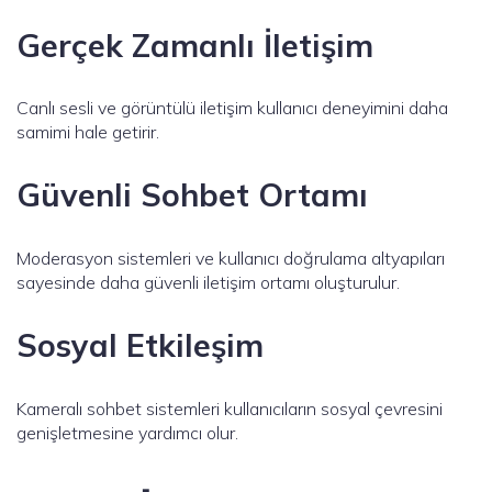
Gerçek Zamanlı İletişim
Canlı sesli ve görüntülü iletişim kullanıcı deneyimini daha
samimi hale getirir.
Güvenli Sohbet Ortamı
Moderasyon sistemleri ve kullanıcı doğrulama altyapıları
sayesinde daha güvenli iletişim ortamı oluşturulur.
Sosyal Etkileşim
Kameralı sohbet sistemleri kullanıcıların sosyal çevresini
genişletmesine yardımcı olur.