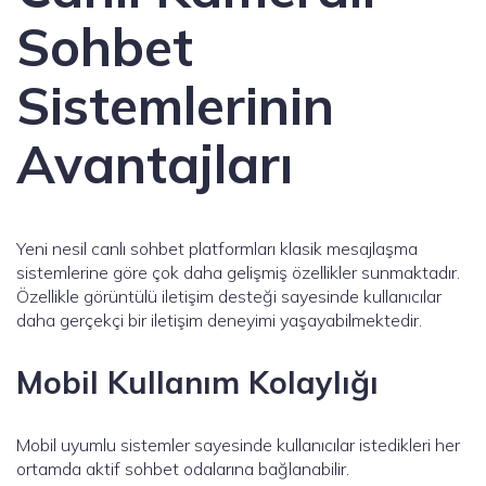
Sohbet
Sistemlerinin
Avantajları
Yeni nesil canlı sohbet platformları klasik mesajlaşma
sistemlerine göre çok daha gelişmiş özellikler sunmaktadır.
Özellikle görüntülü iletişim desteği sayesinde kullanıcılar
daha gerçekçi bir iletişim deneyimi yaşayabilmektedir.
Mobil Kullanım Kolaylığı
Mobil uyumlu sistemler sayesinde kullanıcılar istedikleri her
ortamda aktif sohbet odalarına bağlanabilir.