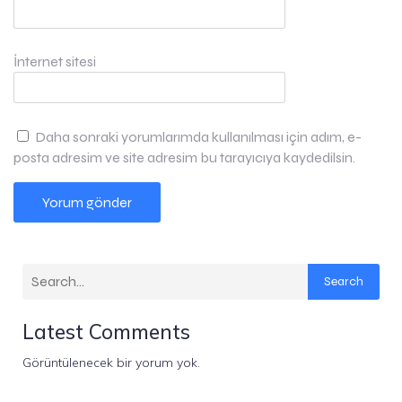
İnternet sitesi
Daha sonraki yorumlarımda kullanılması için adım, e-
posta adresim ve site adresim bu tarayıcıya kaydedilsin.
Search
Latest Comments
Görüntülenecek bir yorum yok.