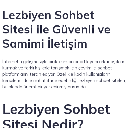
Lezbiyen Sohbet
Sitesi ile Güvenli ve
Samimi İletişim
İnternetin gelişmesiyle birlikte insanlar artık yeni arkadaşlıklar
kurmak ve farklı kişilerle tanışmak için çevrim içi sohbet
platformlarını tercih ediyor. Özellikle kadın kullanıcıların
kendilerini daha rahat ifade edebildiği lezbiyen sohbet siteleri,
bu alanda önemli bir yer edinmiş durumda.
Lezbiyen Sohbet
Sitesi Nedir?