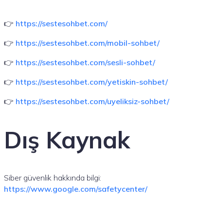
👉
https://sestesohbet.com/
👉
https://sestesohbet.com/mobil-sohbet/
👉
https://sestesohbet.com/sesli-sohbet/
👉
https://sestesohbet.com/yetiskin-sohbet/
👉
https://sestesohbet.com/uyeliksiz-sohbet/
Dış Kaynak
Siber güvenlik hakkında bilgi:
https://www.google.com/safetycenter/