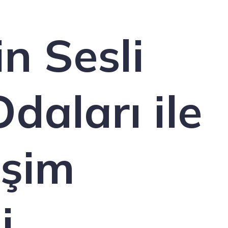
in Sesli
daları ile
işim
i