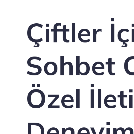
Çiftler İç
Sohbet O
Özel İlet
Deneyim