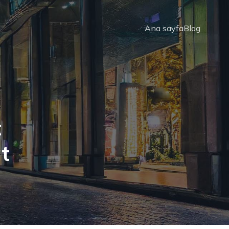
Ana sayfa
Blog
t
t