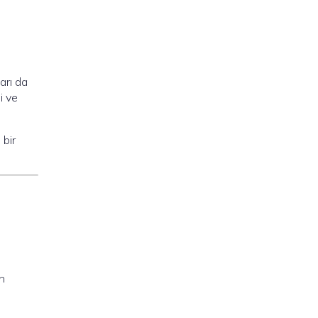
arı da
i ve
 bir
an