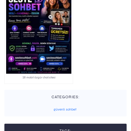
18 mobil özgür chat sitesi
CATEGORIES:
güvenli sohbet
TAGS: