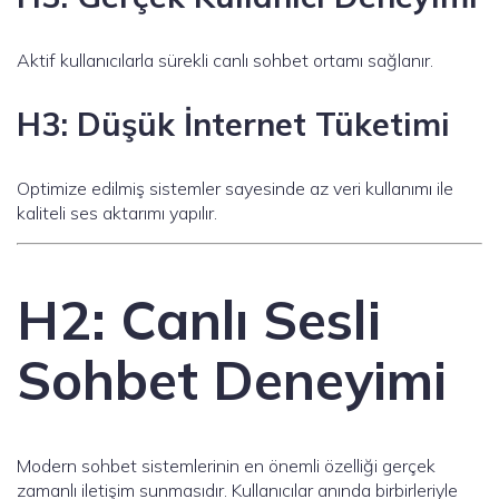
Aktif kullanıcılarla sürekli canlı sohbet ortamı sağlanır.
H3: Düşük İnternet Tüketimi
Optimize edilmiş sistemler sayesinde az veri kullanımı ile
kaliteli ses aktarımı yapılır.
H2: Canlı Sesli
Sohbet Deneyimi
Modern sohbet sistemlerinin en önemli özelliği gerçek
zamanlı iletişim sunmasıdır. Kullanıcılar anında birbirleriyle