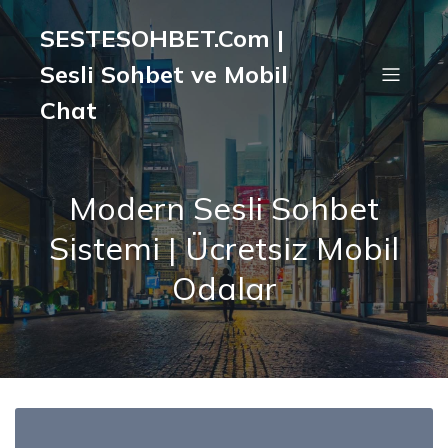
SESTESOHBET.Com |
Sesli Sohbet ve Mobil
Chat
Modern Sesli Sohbet
Sistemi | Ücretsiz Mobil
Odalar