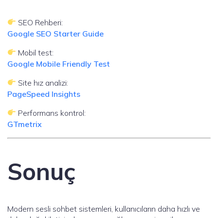
SEO Rehberi:
Google SEO Starter Guide
Mobil test:
Google Mobile Friendly Test
Site hız analizi:
PageSpeed Insights
Performans kontrol:
GTmetrix
Sonuç
Modern sesli sohbet sistemleri, kullanıcıların daha hızlı ve