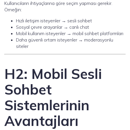
Kullanıcıların ihtiyaçlarına göre seçim yapması gerekir.
Örneğin:
Hızlı iletişim isteyenler → sesli sohbet
Sosyal çevre arayanlar → canlı chat
Mobil kullanım isteyenler → mobil sohbet platformları
Daha güvenli ortam isteyenler → moderasyonlu
siteler
H2: Mobil Sesli
Sohbet
Sistemlerinin
Avantajları