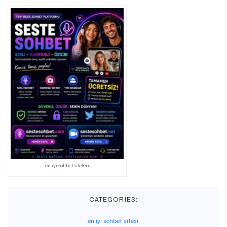
en iyi sohbet siteleri
CATEGORIES:
en iyi sohbet sitesi