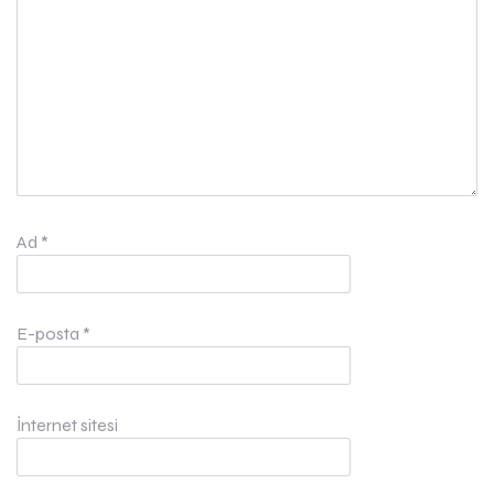
Ad
*
E-posta
*
İnternet sitesi