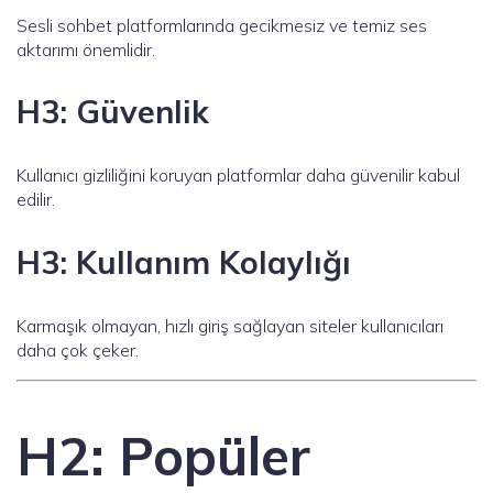
Sesli sohbet platformlarında gecikmesiz ve temiz ses
aktarımı önemlidir.
H3: Güvenlik
Kullanıcı gizliliğini koruyan platformlar daha güvenilir kabul
edilir.
H3: Kullanım Kolaylığı
Karmaşık olmayan, hızlı giriş sağlayan siteler kullanıcıları
daha çok çeker.
H2: Popüler