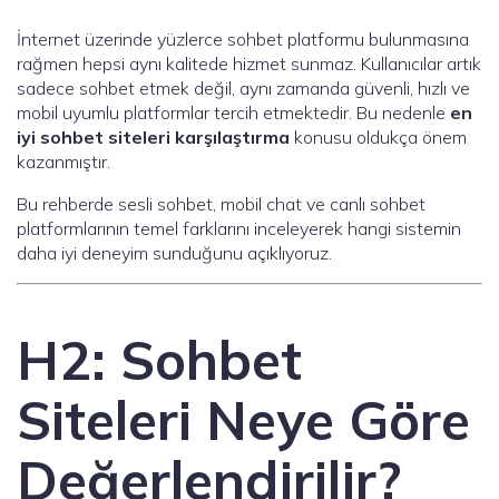
İnternet üzerinde yüzlerce sohbet platformu bulunmasına
rağmen hepsi aynı kalitede hizmet sunmaz. Kullanıcılar artık
sadece sohbet etmek değil, aynı zamanda güvenli, hızlı ve
mobil uyumlu platformlar tercih etmektedir. Bu nedenle
en
iyi sohbet siteleri karşılaştırma
konusu oldukça önem
kazanmıştır.
Bu rehberde sesli sohbet, mobil chat ve canlı sohbet
platformlarının temel farklarını inceleyerek hangi sistemin
daha iyi deneyim sunduğunu açıklıyoruz.
H2: Sohbet
Siteleri Neye Göre
Değerlendirilir?