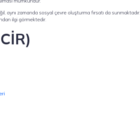
urulması mümkündür.
ğil, aynı zamanda sosyal çevre oluşturma fırsatı da sunmaktadır
ndan ilgi görmektedir.
NCİR)
eri