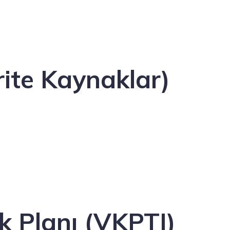
rite Kaynaklar)
nk Planı (VKPTI)