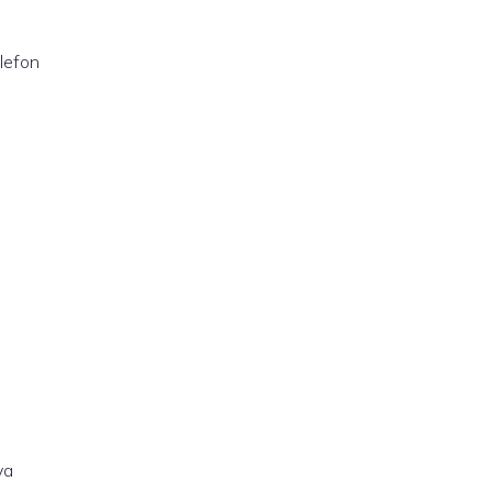
lefon
ya