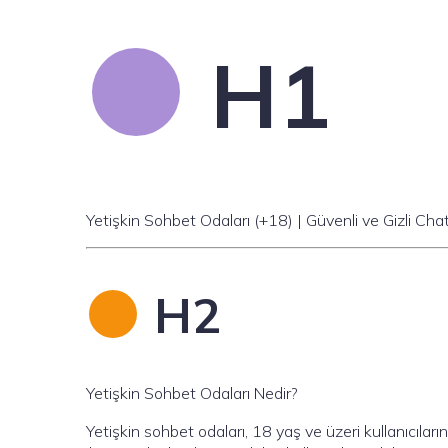
H1
Yetişkin Sohbet Odaları (+18) | Güvenli ve Gizli Ch
H2
Yetişkin Sohbet Odaları Nedir?
Yetişkin sohbet odaları, 18 yaş ve üzeri kullanıcıları