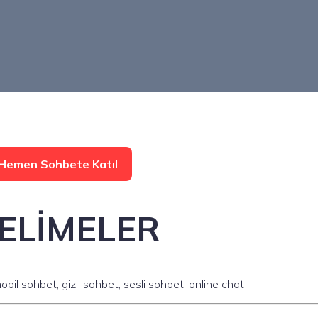
Hemen Sohbete Katıl
ELİMELER
bil sohbet, gizli sohbet, sesli sohbet, online chat