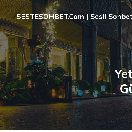
SESTESOHBET.Com | Sesli Sohbet
Yet
Gü