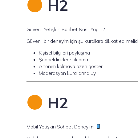
H2
Güvenli Yetişkin Sohbet Nasıl Yapılır?
Güvenli bir deneyim için şu kurallara dikkat edilmelidi
Kişisel bilgileri paylaşma
Şüpheli linklere tıklama
Anonim kalmaya özen göster
Moderasyon kurallarına uy
H2
Mobil Yetişkin Sohbet Deneyimi