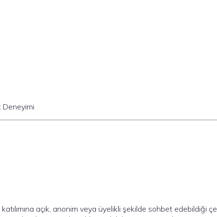
at Deneyimi
n katılımına açık, anonim veya üyelikli şekilde sohbet edebildiği çe