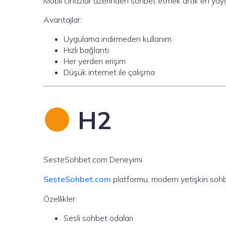
Mobil cihazlar üzerinden sohbet etmek artık en yay
Avantajlar:
Uygulama indirmeden kullanım
Hızlı bağlantı
Her yerden erişim
Düşük internet ile çalışma
H2
SesteSohbet.com Deneyimi
SesteSohbet.com
platformu, modern yetişkin sohb
Özellikler:
Sesli sohbet odaları