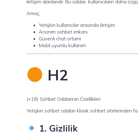
iletişim alanlarıdır. Bu odalar, kullanıcıların daha ö
Amaç:
Yetişkin kullanıcılar arasında iletişim
Anonim sohbet imkanı
Güvenli chat ortamı
Mobil uyumlu kullanım
H2
(+18) Sohbet Odalarının Özellikleri
Yetişkin sohbet odaları klasik sohbet sitelerinden far
1. Gizlilik