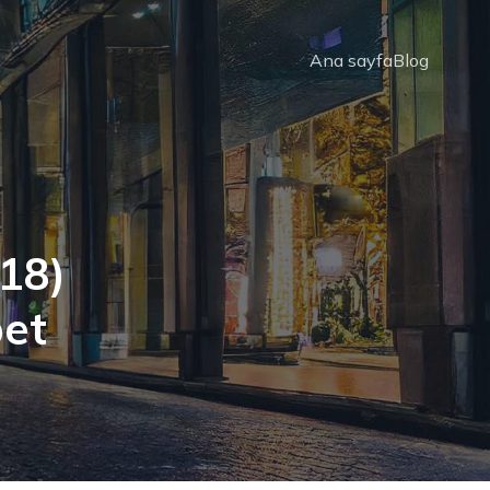
Ana sayfa
Blog
+18)
bet