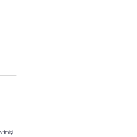
vrimiçi