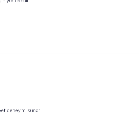
gın yöntemdir.
et deneyimi sunar.