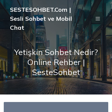
SESTESOHBET.Com |
Sesli Sohbet ve Mobil
Chat
Yetişkin Sohbet Nedir?
Online Rehber |
SesteSohbet