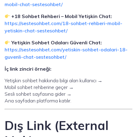
mobil-chat-sestesohbet/
+18 Sohbet Rehberi – Mobil Yetişkin Chat:
https://sestesohbet.com/18-sohbet-rehberi-mobil-
yetiskin-chat-sestesohbet/
Yetişkin Sohbet Odaları Güvenli Chat:
https://sestesohbet.com/yetiskin-sohbet-odalari-18-
guvenli-chat-sestesohbet/
İç link zinciri örneği:
Yetişkin sohbet hakkında bilgi alan kullanıcı →
Mobil sohbet rehberine geçer →
Sesli sohbet sayfasına gider →
Ana sayfadan platforma katılır.
Dış Link (External