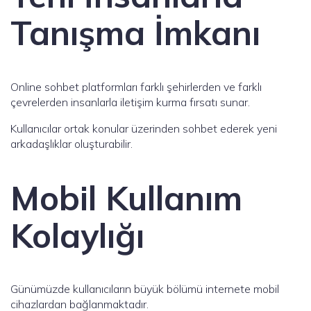
Tanışma İmkanı
Online sohbet platformları farklı şehirlerden ve farklı
çevrelerden insanlarla iletişim kurma fırsatı sunar.
Kullanıcılar ortak konular üzerinden sohbet ederek yeni
arkadaşlıklar oluşturabilir.
Mobil Kullanım
Kolaylığı
Günümüzde kullanıcıların büyük bölümü internete mobil
cihazlardan bağlanmaktadır.