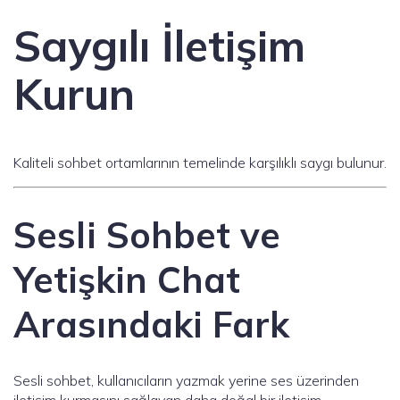
Saygılı İletişim
Kurun
Kaliteli sohbet ortamlarının temelinde karşılıklı saygı bulunur.
Sesli Sohbet ve
Yetişkin Chat
Arasındaki Fark
Sesli sohbet, kullanıcıların yazmak yerine ses üzerinden
iletişim kurmasını sağlayan daha doğal bir iletişim