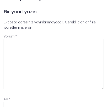
Bir yanıt yazın
E-posta adresiniz yayınlanmayacak.
Gerekli alanlar
*
ile
işaretlenmişlerdir
Yorum
*
Ad
*