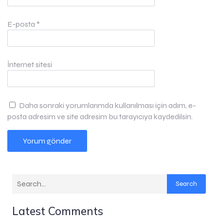
E-posta
*
İnternet sitesi
Daha sonraki yorumlarımda kullanılması için adım, e-
posta adresim ve site adresim bu tarayıcıya kaydedilsin.
Search
Latest Comments