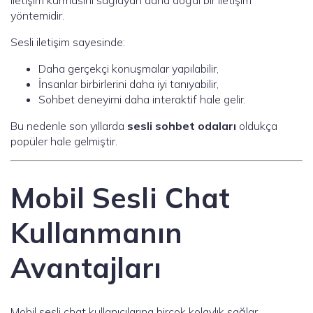
yöntemidir.
Sesli iletişim sayesinde:
Daha gerçekçi konuşmalar yapılabilir,
İnsanlar birbirlerini daha iyi tanıyabilir,
Sohbet deneyimi daha interaktif hale gelir.
Bu nedenle son yıllarda
sesli sohbet odaları
oldukça
popüler hale gelmiştir.
Mobil Sesli Chat
Kullanmanın
Avantajları
Mobil sesli chat kullanıcılarına birçok kolaylık sağlar.