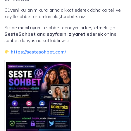
Güvenli kullanım kurallarına dikkat ederek daha kaliteli ve
keyifli sohbet ortamları oluşturabilirsiniz.
Siz de mobil uyumlu sohbet deneyimini keşfetmek için
SesteSohbet ana sayfasını ziyaret ederek
online
sohbet dünyasına katılabilirsiniz.
https://sestesohbet.com/