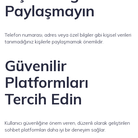
Paylaşmayın
Telefon numarası, adres veya özel bilgiler gibi kişisel verileri
tanımadığınız kişilerle paylaşmamak önemlidir.
Güvenilir
Platformları
Tercih Edin
Kullanıcı güvenliğine önem veren, düzenli olarak geliştirilen
sohbet platformları daha iyi bir deneyim sağlar.