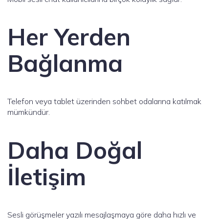
Her Yerden
Bağlanma
Telefon veya tablet üzerinden sohbet odalarına katılmak
mümkündür.
Daha Doğal
İletişim
Sesli görüşmeler yazılı mesajlaşmaya göre daha hızlı ve