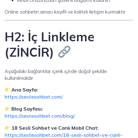
Online sohbetin amacı keyifli ve kaliteli iletişim kurmaktır.
H2: İç Linkleme
(ZİNCİR)
Aşağıdaki bağlantılar içerik içinde doğal şekilde
kullanılmalıdır:
Ana Sayfa:
https://sestesohbet.com/
Blog Sayfası:
https://sestesohbet.com/blog/
18 Sesli Sohbet ve Canlı Mobil Chat:
https://sestesohbet.com/18-sesli-sohbet-ve-canli-