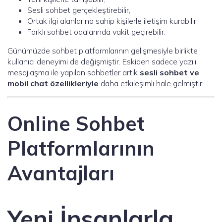
Sesli sohbet gerçekleştirebilir,
Ortak ilgi alanlarına sahip kişilerle iletişim kurabilir,
Farklı sohbet odalarında vakit geçirebilir.
Günümüzde sohbet platformlarının gelişmesiyle birlikte
kullanıcı deneyimi de değişmiştir. Eskiden sadece yazılı
mesajlaşma ile yapılan sohbetler artık
sesli sohbet ve
mobil chat özellikleriyle
daha etkileşimli hale gelmiştir.
Online Sohbet
Platformlarının
Avantajları
Yeni İnsanlarla