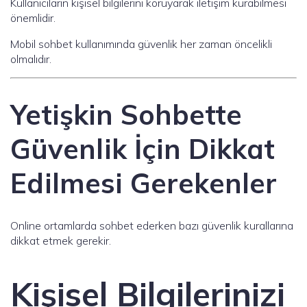
Kullanıcıların kişisel bilgilerini koruyarak iletişim kurabilmesi
önemlidir.
Mobil sohbet kullanımında güvenlik her zaman öncelikli
olmalıdır.
Yetişkin Sohbette
Güvenlik İçin Dikkat
Edilmesi Gerekenler
Online ortamlarda sohbet ederken bazı güvenlik kurallarına
dikkat etmek gerekir.
Kişisel Bilgilerinizi