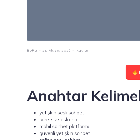
-
-
BoRa
24 Mayıs 2026
9:49 am
Anahtar Kelime
yetişkin sesli sohbet
ücretsiz sesli chat
mobil sohbet platformu
güvenli yetişkin sohbet