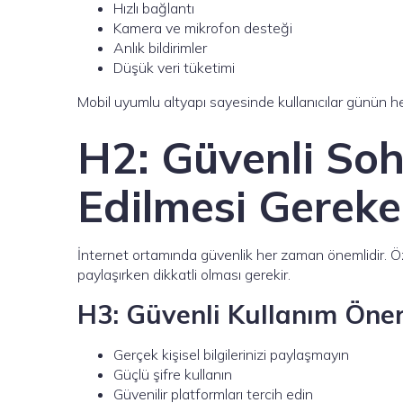
Hızlı bağlantı
Kamera ve mikrofon desteği
Anlık bildirimler
Düşük veri tüketimi
Mobil uyumlu altyapı sayesinde kullanıcılar günün he
H2: Güvenli Soh
Edilmesi Gereke
İnternet ortamında güvenlik her zaman önemlidir. Özelli
paylaşırken dikkatli olması gerekir.
H3: Güvenli Kullanım Öneri
Gerçek kişisel bilgilerinizi paylaşmayın
Güçlü şifre kullanın
Güvenilir platformları tercih edin