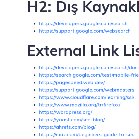
H2: Dış Kaynak
https://developers.google.com/search
https://support.google.com/websearch
External Link Li
https://developers.google.com/search/doc
https://search.google.com/test/mobile-fri
https://pagespeed.web.dev/
https://support.google.com/webmasters
https://www.cloudflare.com/learning/ssl/
https://www.mozilla.org/tr/firefox/
https://wordpress.org/
https://yoast.com/seo-blog/
https://ahrefs.com/blog/
https://moz.com/beginners-guide-to-seo