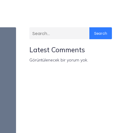
Search
Latest Comments
Görüntülenecek bir yorum yok.