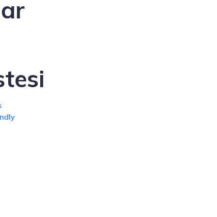
lar
stesi
s
endly