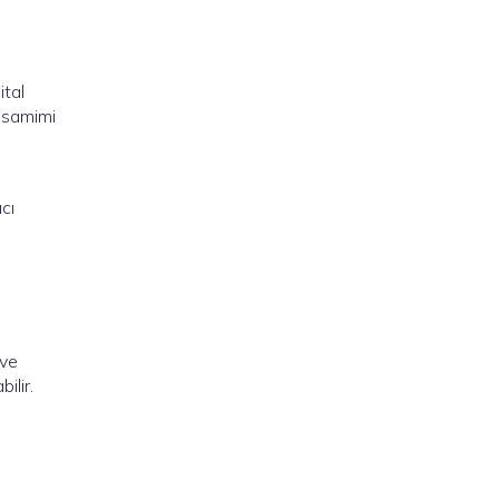
ital
a samimi
cı
ive
ilir.