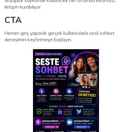
altyapılar sayesinde kullanıcılar her ortamda kesintisiz
iletişim kurabiliyor.
CTA
Hemen giriş yaparak gerçek kullanıcılarla sesli sohbet
deneyimini keşfetmeye başlayın.