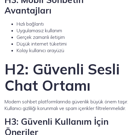
Avantajları
Hızlı bağlantı
Uygulamasız kullanım
Gerçek zamanlı iletişim
Düşük internet tüketimi
Kolay kullanıcı arayüzü
H2: Güvenli Sesli
Chat Ortamı
Modern sohbet platformlarında güvenlik büyük önem taşır.
Kullanıcı gizliliği korunmalı ve spam içerikler filtrelenmelidir.
H3: Güvenli Kullanım İçin
Öneriler