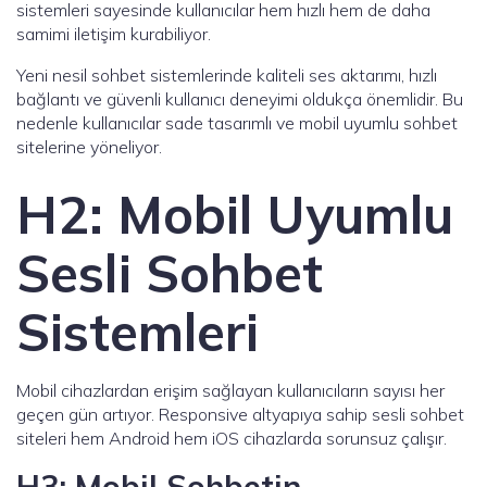
sistemleri sayesinde kullanıcılar hem hızlı hem de daha
samimi iletişim kurabiliyor.
Yeni nesil sohbet sistemlerinde kaliteli ses aktarımı, hızlı
bağlantı ve güvenli kullanıcı deneyimi oldukça önemlidir. Bu
nedenle kullanıcılar sade tasarımlı ve mobil uyumlu sohbet
sitelerine yöneliyor.
H2: Mobil Uyumlu
Sesli Sohbet
Sistemleri
Mobil cihazlardan erişim sağlayan kullanıcıların sayısı her
geçen gün artıyor. Responsive altyapıya sahip sesli sohbet
siteleri hem Android hem iOS cihazlarda sorunsuz çalışır.
H3: Mobil Sohbetin