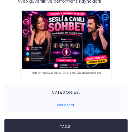
(Web güvenlik ve performans kaynakları)
Yetişkinlere Özel Ulusal Chat Sitesi Mobil SesteSohbet
CATEGORIES:
erotik chat
TAGS: