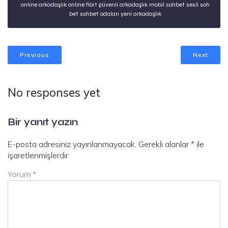
online arkadaşlık online flört güvenli arkadaşlık mobil sohbet sesli soh
bet sohbet odaları yeni arkadaşlık
Previous
Next
No responses yet
Bir yanıt yazın
E-posta adresiniz yayınlanmayacak.
Gerekli alanlar
*
ile
işaretlenmişlerdir
Yorum
*