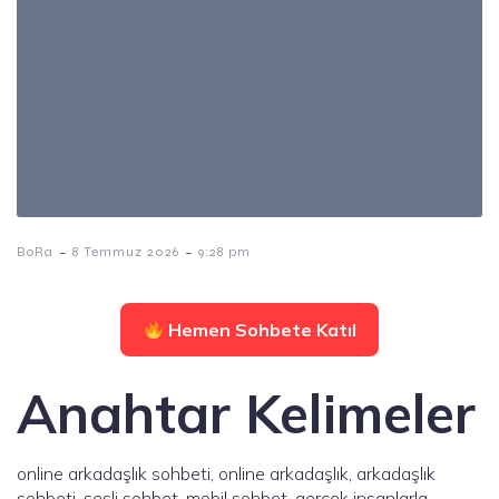
-
-
BoRa
8 Temmuz 2026
9:28 pm
Hemen Sohbete Katıl
Anahtar Kelimeler
online arkadaşlık sohbeti, online arkadaşlık, arkadaşlık
sohbeti, sesli sohbet, mobil sohbet, gerçek insanlarla