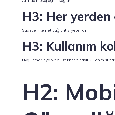
Anında mesajlaşma sağlar.
H3: Her yerden 
Sadece internet bağlantısı yeterlidir.
H3: Kullanım kol
Uygulama veya web üzerinden basit kullanım sunar
H2: Mobi