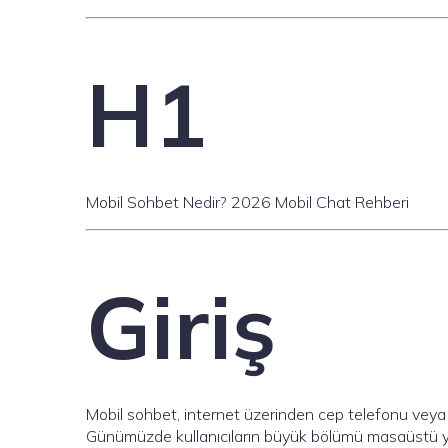
H1
Mobil Sohbet Nedir? 2026 Mobil Chat Rehberi
Giriş
Mobil sohbet, internet üzerinden cep telefonu veya ta
Günümüzde kullanıcıların büyük bölümü masaüstü ye