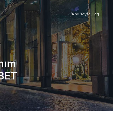
Ana sayfa
Blog
anım
BET