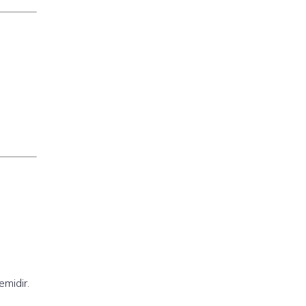
emidir.