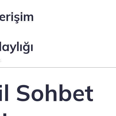
erişim
aylığı
.
l Sohbet