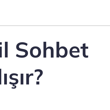
l Sohbet
ışır?