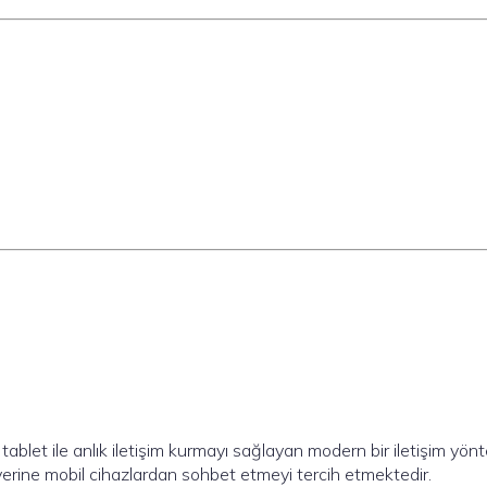
blet ile anlık iletişim kurmayı sağlayan modern bir iletişim yönt
rine mobil cihazlardan sohbet etmeyi tercih etmektedir.