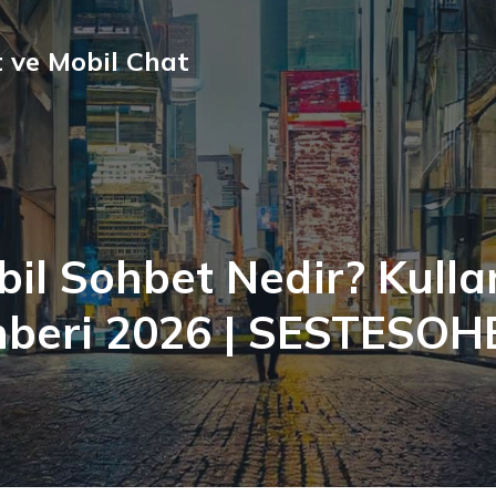
 ve Mobil Chat
il Sohbet Nedir? Kull
hberi 2026 | SESTESOH