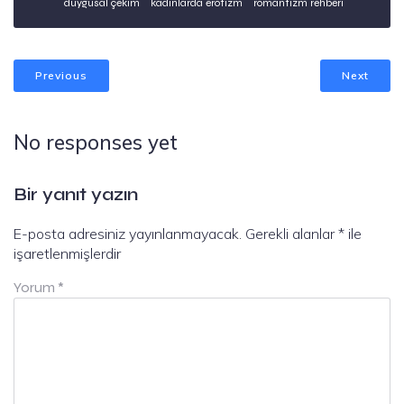
duygusal çekim
kadınlarda erotizm
romantizm rehberi
Previous
Next
No responses yet
Bir yanıt yazın
E-posta adresiniz yayınlanmayacak.
Gerekli alanlar
*
ile
işaretlenmişlerdir
Yorum
*