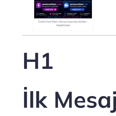
Erotik Chat Sitesi | Dünya Çapında Sohbet –
SesteSohbet
H1
İlk Mesa