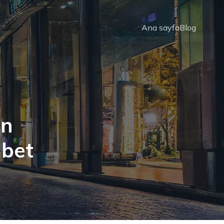
Ana sayfa
Blog
in
hbet