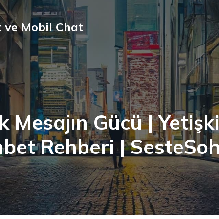
 ve Mobil Chat
lk Mesajın Gücü | Yetişk
bet Rehberi | SesteSo