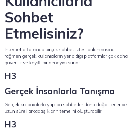
Kullanıcılarla
Sohbet
Etmelisiniz?
İnternet ortamında birçok sohbet sitesi bulunmasına
rağmen gerçek kullanıcıların yer aldığı platformlar çok daha
güvenilir ve keyifli bir deneyim sunar.
H3
Gerçek İnsanlarla Tanışma
Gerçek kullanıcılarla yapılan sohbetler daha doğal ilerler ve
uzun süreli arkadaşlıkların temelini oluşturabilir.
H3