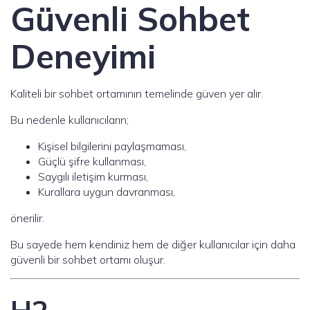
Güvenli Sohbet
Deneyimi
Kaliteli bir sohbet ortamının temelinde güven yer alır.
Bu nedenle kullanıcıların;
Kişisel bilgilerini paylaşmaması,
Güçlü şifre kullanması,
Saygılı iletişim kurması,
Kurallara uygun davranması,
önerilir.
Bu sayede hem kendiniz hem de diğer kullanıcılar için daha
güvenli bir sohbet ortamı oluşur.