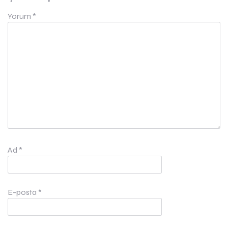
Yorum
*
Ad
*
E-posta
*