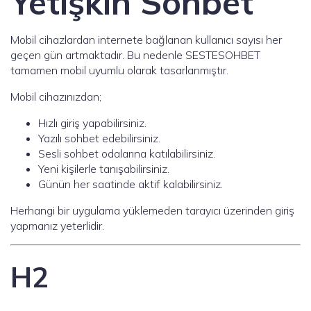
Yetişkin Sohbet
Mobil cihazlardan internete bağlanan kullanıcı sayısı her
geçen gün artmaktadır. Bu nedenle SESTESOHBET
tamamen mobil uyumlu olarak tasarlanmıştır.
Mobil cihazınızdan;
Hızlı giriş yapabilirsiniz.
Yazılı sohbet edebilirsiniz.
Sesli sohbet odalarına katılabilirsiniz.
Yeni kişilerle tanışabilirsiniz.
Günün her saatinde aktif kalabilirsiniz.
Herhangi bir uygulama yüklemeden tarayıcı üzerinden giriş
yapmanız yeterlidir.
H2