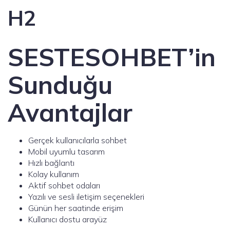
H2
SESTESOHBET’in
Sunduğu
Avantajlar
Gerçek kullanıcılarla sohbet
Mobil uyumlu tasarım
Hızlı bağlantı
Kolay kullanım
Aktif sohbet odaları
Yazılı ve sesli iletişim seçenekleri
Günün her saatinde erişim
Kullanıcı dostu arayüz