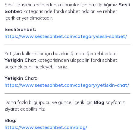
Sesli iletişimi tercih eden kullanıcılar için hazırladığımız
Sesli
Sohbet
kategorisinde farklı sohbet odaları ve rehber
içerikler yer almaktadır.
Sesli Sohbet:
https://www.sestesohbet.com/category/sesli-sohbet/
Yetişkin kullanıcılar için hazırladığımız diğer rehberlere
Yetişkin Chat
kategorisinden ulaşabilir, farklı sohbet
seçeneklerini inceleyebilirsiniz.
Yetişkin Chat:
https://www.sestesohbet.com/category/yetiskin-chat/
Daha fazla bilgi, ipucu ve güncel içerik için
Blog
sayfamızı
ziyaret edebilirsiniz.
Blog:
https://www.sestesohbet.com/blog/