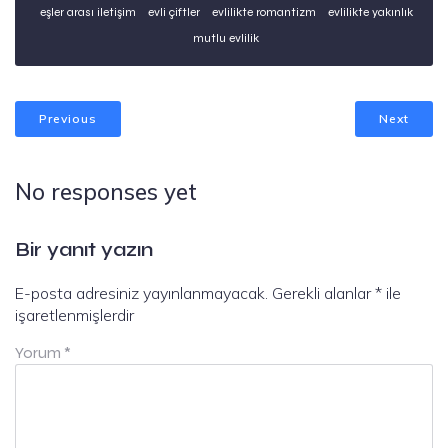
eşler arası iletişim
evli çiftler
evlilikte romantizm
evlilikte yakınlık
mutlu evlilik
Previous
Next
No responses yet
Bir yanıt yazın
E-posta adresiniz yayınlanmayacak.
Gerekli alanlar
*
ile
işaretlenmişlerdir
Yorum
*