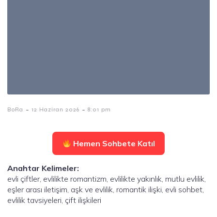
-
-
BoRa
12 Haziran 2026
8:01 pm
Hemen Sohbete Katıl
Anahtar Kelimeler:
evli çiftler, evlilikte romantizm, evlilikte yakınlık, mutlu evlilik,
eşler arası iletişim, aşk ve evlilik, romantik ilişki, evli sohbet,
evlilik tavsiyeleri, çift ilişkileri