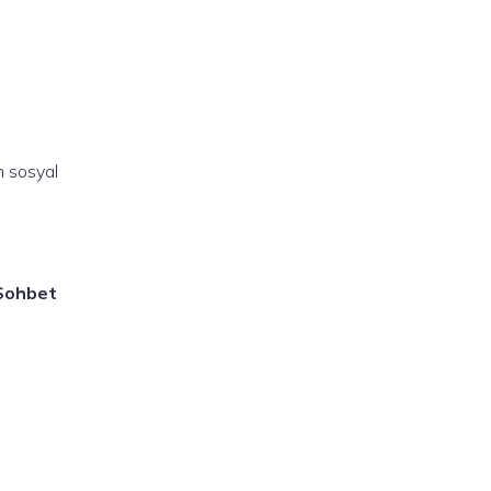
in sosyal
Sohbet