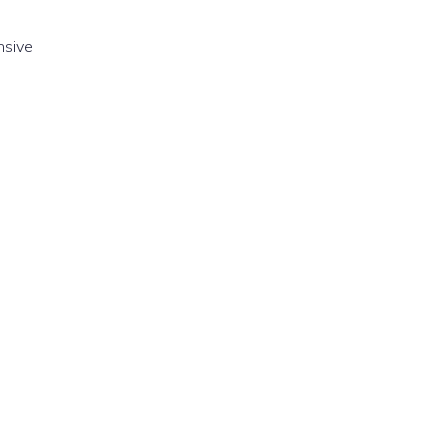
nsive