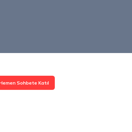
Hemen Sohbete Katıl