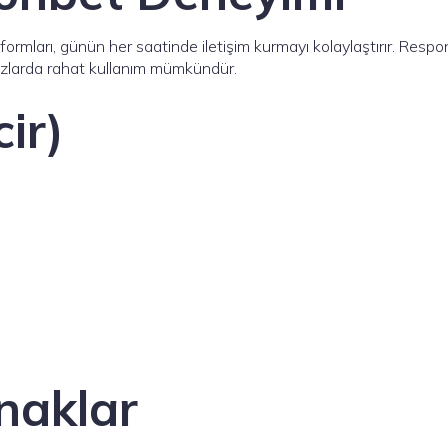
ormları, günün her saatinde iletişim kurmayı kolaylaştırır. Respo
azlarda rahat kullanım mümkündür.
cir)
naklar