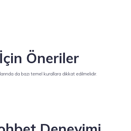
çin Öneriler
arında da bazı temel kurallara dikkat edilmelidir.
ohbet Deneyimi