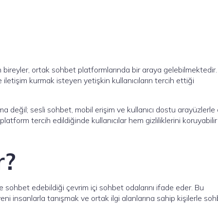
in bireyler, ortak sohbet platformlarında bir araya gelebilmektedir.
e iletişim kurmak isteyen yetişkin kullanıcıların tercih ettiği
a değil; sesli sohbet, mobil erişim ve kullanıcı dostu arayüzlerle
platform tercih edildiğinde kullanıcılar hem gizliliklerini koruyabil
r?
öre sohbet edebildiği çevrim içi sohbet odalarını ifade eder. Bu
ni insanlarla tanışmak ve ortak ilgi alanlarına sahip kişilerle so