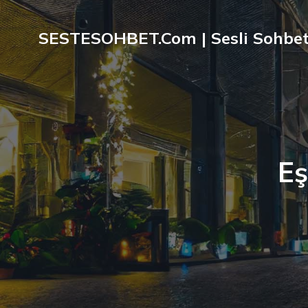
SESTESOHBET.Com | Sesli Sohbet
Eş