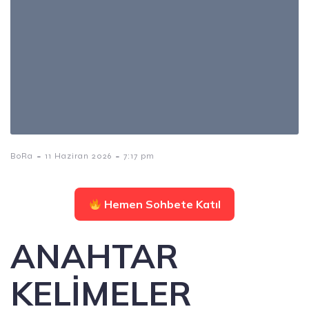
-
-
BoRa
11 Haziran 2026
7:17 pm
Hemen Sohbete Katıl
ANAHTAR
KELİMELER