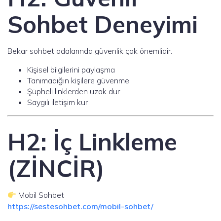
Sohbet Deneyimi
Bekar sohbet odalarında güvenlik çok önemlidir.
Kişisel bilgilerini paylaşma
Tanımadığın kişilere güvenme
Şüpheli linklerden uzak dur
Saygılı iletişim kur
H2: İç Linkleme
(ZİNCİR)
Mobil Sohbet
https://sestesohbet.com/mobil-sohbet/