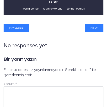
TAGS:
bekar sohbet
kadın erkek chat
sohbet odaları
Previous
Next
No responses yet
Bir yanıt yazın
E-posta adresiniz yayınlanmayacak.
Gerekli alanlar
*
ile
işaretlenmişlerdir
Yorum
*