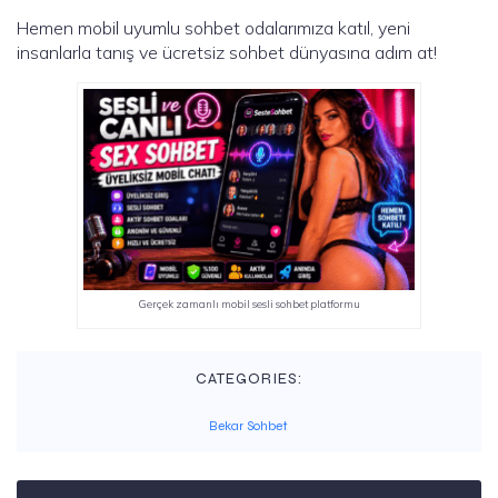
Hemen mobil uyumlu sohbet odalarımıza katıl, yeni
insanlarla tanış ve ücretsiz sohbet dünyasına adım at!
Gerçek zamanlı mobil sesli sohbet platformu
CATEGORIES:
Bekar Sohbet