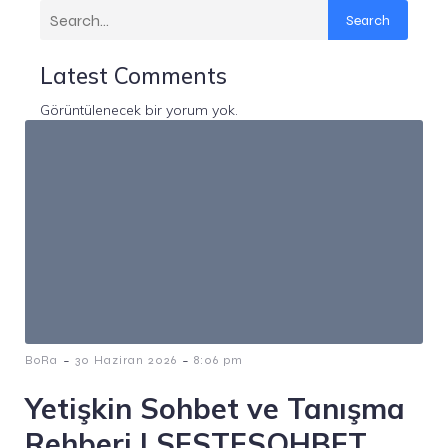
Search
Latest Comments
Görüntülenecek bir yorum yok.
-
-
BoRa
30 Haziran 2026
8:06 pm
Yetişkin Sohbet ve Tanışma
Rehberi | SESTESOHBET