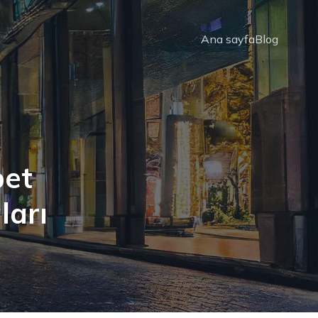
Ana sayfa
Blog
bet
ları