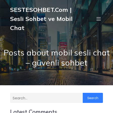
SESTESOHBET.Com |
Sesli Sohbet ve Mobil
Chat
Posts about mobil sesli chat
– güvenli sohbet
Search
Latest Comments