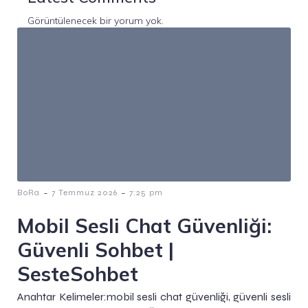
Görüntülenecek bir yorum yok.
-
-
BoRa
7 Temmuz 2026
7:25 pm
Mobil Sesli Chat Güvenliği:
Güvenli Sohbet |
SesteSohbet
Anahtar Kelimeler:mobil sesli chat güvenliği, güvenli sesli