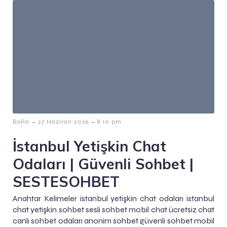
-
-
BoRa
27 Haziran 2026
8:10 pm
İstanbul Yetişkin Chat
Odaları | Güvenli Sohbet |
SESTESOHBET
Anahtar Kelimeler istanbul yetişkin chat odaları istanbul
chat yetişkin sohbet sesli sohbet mobil chat ücretsiz chat
canlı sohbet odaları anonim sohbet güvenli sohbet mobil