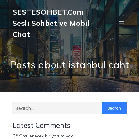
SESTESOHBET.Com |
Sesli Sohbet ve Mobil
Chat
Posts about istanbul caht
Search
Latest Comments
Görüntülenecek bir yorum yok.