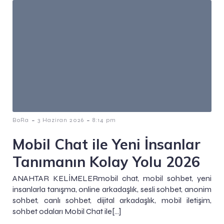
-
-
BoRa
3 Haziran 2026
8:14 pm
Mobil Chat ile Yeni İnsanlar
Tanımanın Kolay Yolu 2026
ANAHTAR KELİMELERmobil chat, mobil sohbet, yeni
insanlarla tanışma, online arkadaşlık, sesli sohbet, anonim
sohbet, canlı sohbet, dijital arkadaşlık, mobil iletişim,
sohbet odaları Mobil Chat ile[…]